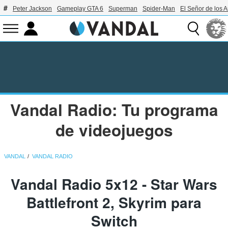
Peter Jackson
Gameplay GTA 6
Superman
Spider-Man
El Señor de los A
Vandal Radio: Tu programa
de videojuegos
VANDAL
VANDAL RADIO
Vandal Radio 5x12 - Star Wars
Battlefront 2, Skyrim para
Switch