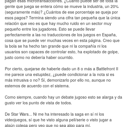
pagan esas microtransacciones. ¿Cuánto puede ser de toda la
gente que juega se entera cómo se mueve la industria, un 20%
(seguramente más)? ¿Cuántos de ese porcentaje se queja por
esos pagos? Termina siendo una cifra tan pequeña que la única
relación que veo es que hay mucho ruido en un sector muy
pequeño entre los jugadores. Esto se puede llevar
perfectamente a las no traducciones de los juegos en España,
cosa que se puede ver muchas veces en esta página. Creo que
la bola se ha hecho tan grande que ni la compañía ni los
usuarios son capaces de controlar esto, ha explotado de golpe,
justo como no debería haber ocurrido.
Por cierto, quejarse de haberle dado un 8 o más a Battlefront II
me parece una estupidez, ¿puede condicionar a la nota si es
más intrusiva o no? Sí, demonizarlo por ello no, aunque no
estemos de acuerdo con el sistema.
Como siempre, cuando hay un debate jugoso esto se alarga y da
gusto ver los punto de vista de todos.
De Star Wars... Ni me ha interesado la saga en sí ni los
videojuegos, sí que he visto alguna peli/serie o visto jugar a
algún colega pero veo que no sea algo para mí.