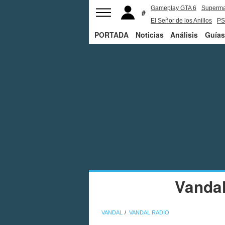
Gameplay GTA 6
Superm
El Señor de los Anillos
PS
PORTADA
Noticias
Análisis
Guías
Vandal
VANDAL
VANDAL RADIO