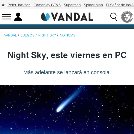
Peter Jackson
Gameplay GTA 6
Superman
Spider-Man
El Señor de los A
VANDAL
JUEGOS
NIGHT SKY
NOTICIAS
Night Sky, este viernes en PC
Más adelante se lanzará en consola.