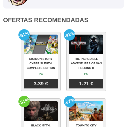
OFERTAS RECOMENDADAS
-91%
-91%
DIGIMON STORY
THE INCREDIBLE
CYBER SLEUTH:
ADVENTURES OF VAN
COMPLETE EDITION
HELSING II
PC
PC
3.39 €
1.21 €
-31%
-67%
BLACK MYTH:
TOWN TO CITY