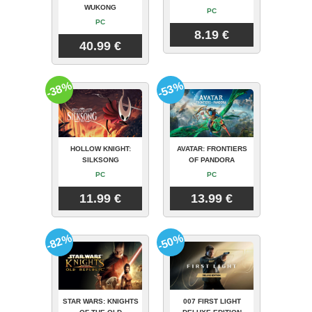
WUKONG
PC
PC
8.19 €
40.99 €
-38%
-53%
HOLLOW KNIGHT:
AVATAR: FRONTIERS
SILKSONG
OF PANDORA
PC
PC
11.99 €
13.99 €
-82%
-50%
STAR WARS: KNIGHTS
007 FIRST LIGHT