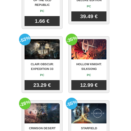
OF THE OLD
DELUXE EDITION
REPUBLIC
PC
PC
39.49 €
1.66 €
-53%
-35%
CLAIR OBSCUR:
HOLLOW KNIGHT:
EXPEDITION 33
SILKSONG
PC
PC
23.29 €
12.99 €
-28%
-55%
CRIMSON DESERT
STARFIELD