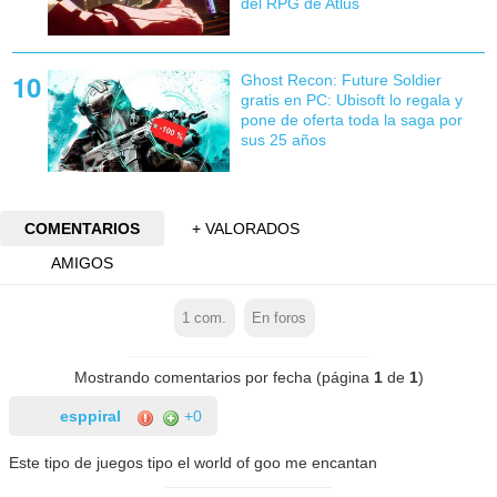
del RPG de Atlus
Ghost Recon: Future Soldier
gratis en PC: Ubisoft lo regala y
pone de oferta toda la saga por
sus 25 años
COMENTARIOS
+ VALORADOS
AMIGOS
1
com.
En foros
Mostrando comentarios por fecha (página
1
de
1
)
esppiral
+0
Este tipo de juegos tipo el world of goo me encantan