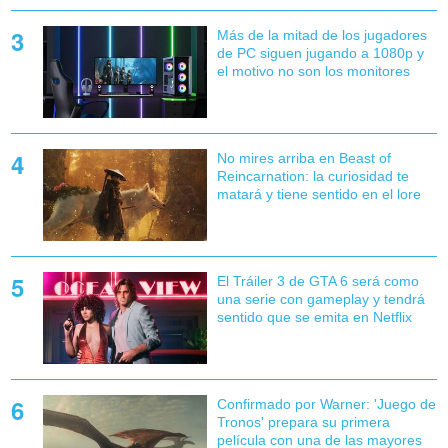
Más de la mitad de los jugadores
de PC siguen jugando a 1080p y
el motivo no son los monitores
No mires arriba en Beast of
Reincarnation: la curiosidad te
matará y tiene sentido en el lore
El Tráiler 3 de GTA 6 será como
una serie con gameplay y tendrá
sentido que se emita en Netflix
Confirmado por Warner: 'Juego de
Tronos' prepara su primera
película con una de las mayores