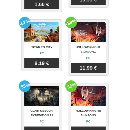
1.66 €
-67%
-38%
TOWN TO CITY
HOLLOW KNIGHT:
SILKSONG
PC
PC
8.19 €
11.99 €
-53%
-35%
CLAIR OBSCUR:
HOLLOW KNIGHT:
EXPEDITION 33
SILKSONG
PC
PC