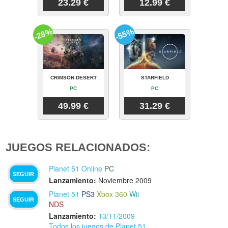
23.29 €
12.99 €
-28%
-55%
CRIMSON DESERT
STARFIELD
PC
PC
49.99 €
31.29 €
JUEGOS RELACIONADOS:
Planet 51 Online
PC
SEGUIR
Lanzamiento:
Noviembre 2009
Planet 51
PS3
Xbox 360
Wii
SEGUIR
NDS
Lanzamiento:
13/11/2009
Todos los juegos de Planet 51