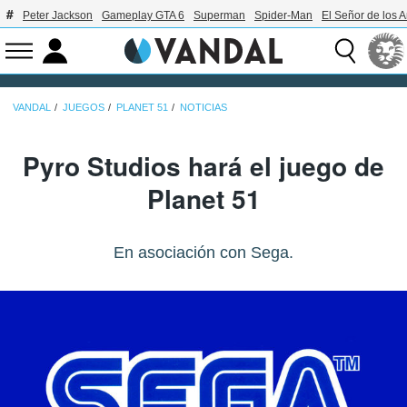
Peter Jackson
Gameplay GTA 6
Superman
Spider-Man
El Señor de los A
VANDAL
JUEGOS
PLANET 51
NOTICIAS
Pyro Studios hará el juego de
Planet 51
En asociación con Sega.