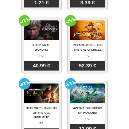
1.21 €
3.39 €
-31%
-25%
BLACK MYTH:
INDIANA JONES AND
WUKONG
THE GREAT CIRCLE
PC
PC
40.99 €
52.39 €
-82%
-53%
STAR WARS: KNIGHTS
AVATAR: FRONTIERS
OF THE OLD
OF PANDORA
REPUBLIC
PC
PC
13.99 €