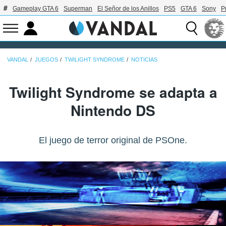
Gameplay GTA 6
Superman
El Señor de los Anillos
PS5
GTA 6
Sony
P
VANDAL
JUEGOS
TWILIGHT SYNDROME
NOTICIAS
Twilight Syndrome se adapta a
Nintendo DS
El juego de terror original de PSOne.