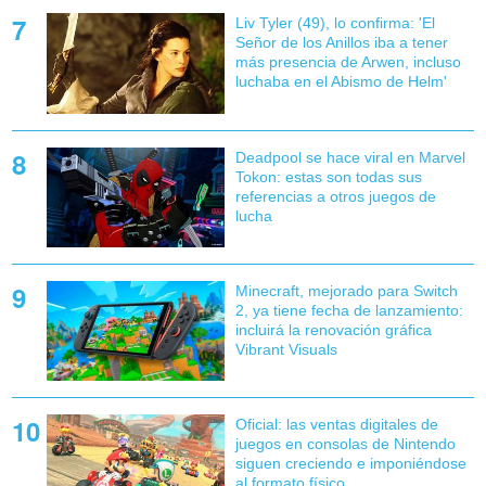
Liv Tyler (49), lo confirma: 'El
Señor de los Anillos iba a tener
más presencia de Arwen, incluso
luchaba en el Abismo de Helm'
Deadpool se hace viral en Marvel
Tokon: estas son todas sus
referencias a otros juegos de
lucha
Minecraft, mejorado para Switch
2, ya tiene fecha de lanzamiento:
incluirá la renovación gráfica
Vibrant Visuals
Oficial: las ventas digitales de
juegos en consolas de Nintendo
siguen creciendo e imponiéndose
al formato físico