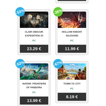
-53%
-38%
CLAIR OBSCUR:
HOLLOW KNIGHT:
EXPEDITION 33
SILKSONG
PC
PC
23.29 €
11.99 €
-53%
-67%
AVATAR: FRONTIERS
TOWN TO CITY
OF PANDORA
PC
PC
8.19 €
13.99 €