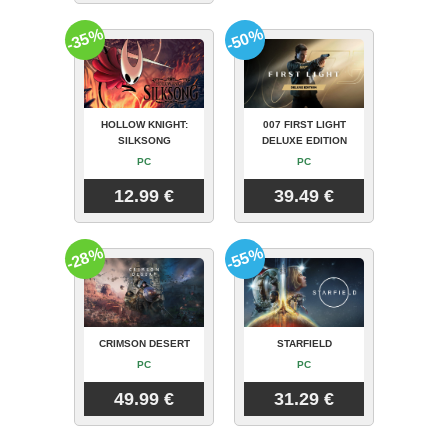
-35%
-50%
HOLLOW KNIGHT:
007 FIRST LIGHT
SILKSONG
DELUXE EDITION
PC
PC
12.99 €
39.49 €
-28%
-55%
CRIMSON DESERT
STARFIELD
PC
PC
49.99 €
31.29 €