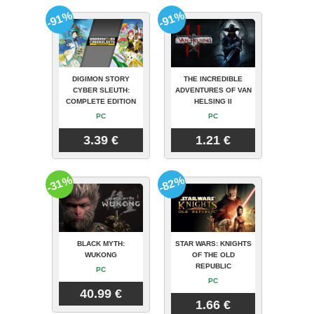
-91%
-91%
DIGIMON STORY
THE INCREDIBLE
CYBER SLEUTH:
ADVENTURES OF VAN
COMPLETE EDITION
HELSING II
PC
PC
3.39 €
1.21 €
-31%
-82%
BLACK MYTH:
STAR WARS: KNIGHTS
WUKONG
OF THE OLD
REPUBLIC
PC
PC
40.99 €
1.66 €