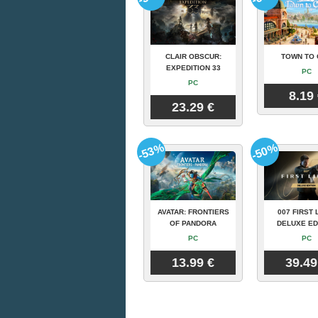
CLAIR OBSCUR:
TOWN TO 
EXPEDITION 33
PC
PC
8.19
23.29 €
-53%
-50%
AVATAR: FRONTIERS
007 FIRST 
OF PANDORA
DELUXE ED
PC
PC
13.99 €
39.49