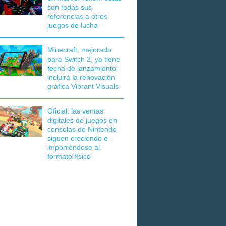
son todas sus
referencias a otros
juegos de lucha
Minecraft, mejorado
para Switch 2, ya tiene
fecha de lanzamiento:
incluirá la renovación
gráfica Vibrant Visuals
Oficial: las ventas
digitales de juegos en
consolas de Nintendo
siguen creciendo e
imponiéndose al
formato físico