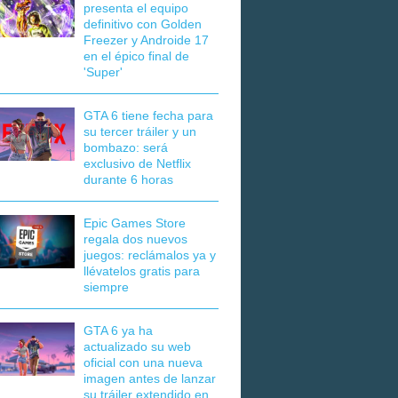
presenta el equipo
definitivo con Golden
Freezer y Androide 17
en el épico final de
'Super'
GTA 6 tiene fecha para
su tercer tráiler y un
bombazo: será
exclusivo de Netflix
durante 6 horas
Epic Games Store
regala dos nuevos
juegos: reclámalos ya y
llévatelos gratis para
siempre
GTA 6 ya ha
actualizado su web
oficial con una nueva
imagen antes de lanzar
su tráiler extendido en