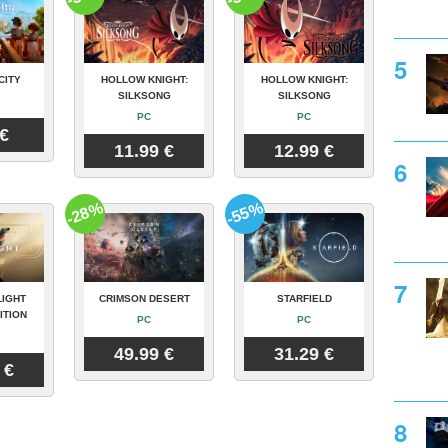
CITY
HOLLOW KNIGHT:
HOLLOW KNIGHT:
SILKSONG
SILKSONG
PC
PC
 €
11.99 €
12.99 €
-28%
-55%
LIGHT
CRIMSON DESERT
STARFIELD
ITION
PC
PC
49.99 €
31.29 €
 €