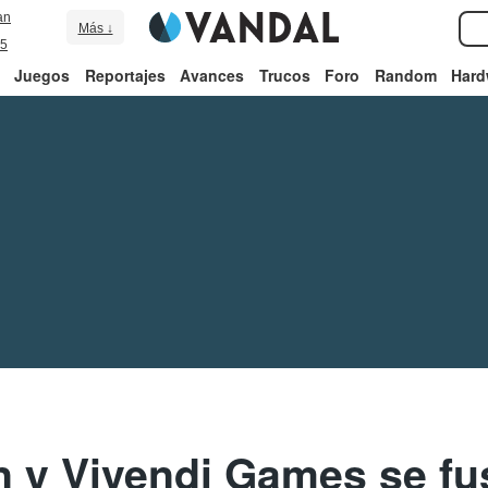
an
Más ↓
5
Juegos
Reportajes
Avances
Trucos
Foro
Random
Hard
n y Vivendi Games se f