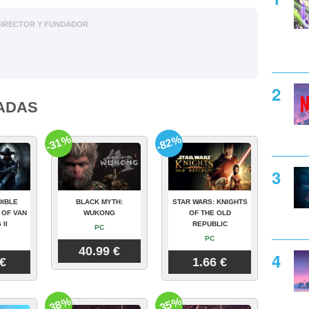
DIRECTOR Y FUNDADOR
ADAS
-31%
-82%
DIBLE
BLACK MYTH:
STAR WARS: KNIGHTS
 OF VAN
WUKONG
OF THE OLD
 II
REPUBLIC
PC
PC
40.99 €
 €
1.66 €
-38%
-35%