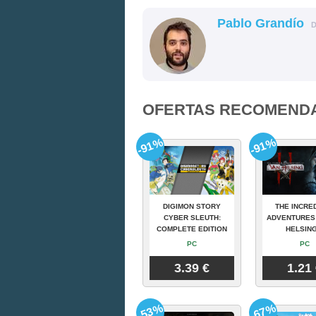
Pablo Grandío
OFERTAS RECOMEND
-91%
-91%
DIGIMON STORY
THE INCRE
CYBER SLEUTH:
ADVENTURES
COMPLETE EDITION
HELSING
PC
PC
3.39 €
1.21
-53%
-67%