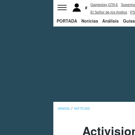
Gameplay GTA 6
Superm
El Señor de los Anillos
PS
PORTADA
Noticias
Análisis
Guías
VANDAL
NOTICIAS
Activisio