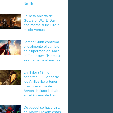
Netflix
La beta abierta de
Gears of War E-Day
finalmente sí incluirá el
modo Versus
James Gunn confirma
oficialmente el cambio
de Superman en 'Man
of Tomorrow': 'No será
exactamente el mismo'
Liv Tyler (49), lo
confirma: 'El Señor de
los Anillos iba a tener
más presencia de
Arwen, incluso luchaba
en el Abismo de Helm'
Deadpool se hace viral
en Marvel Tokon: estas