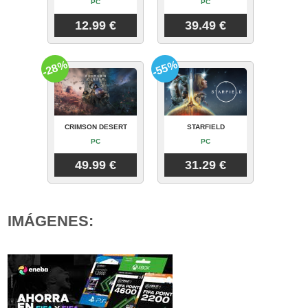
PC
PC
12.99 €
39.49 €
-28%
-55%
CRIMSON DESERT
STARFIELD
PC
PC
49.99 €
31.29 €
IMÁGENES: