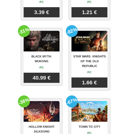
PC
PC
3.39 €
1.21 €
-31%
-82%
BLACK MYTH:
STAR WARS: KNIGHTS
WUKONG
OF THE OLD
REPUBLIC
PC
PC
40.99 €
1.66 €
-38%
-67%
HOLLOW KNIGHT:
TOWN TO CITY
SILKSONG
PC