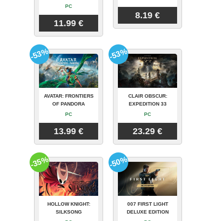
PC
8.19 €
11.99 €
-53%
-53%
AVATAR: FRONTIERS
CLAIR OBSCUR:
OF PANDORA
EXPEDITION 33
PC
PC
13.99 €
23.29 €
-35%
-50%
HOLLOW KNIGHT:
007 FIRST LIGHT
SILKSONG
DELUXE EDITION