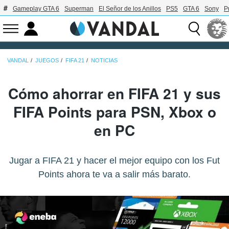
Gameplay GTA 6
Superman
El Señor de los Anillos
PS5
GTA 6
Sony
P
VANDAL
JUEGOS
FIFA 21
NOTICIAS
Cómo ahorrar en FIFA 21 y sus
FIFA Points para PSN, Xbox o
en PC
Jugar a FIFA 21 y hacer el mejor equipo con los Fut
Points ahora te va a salir más barato.