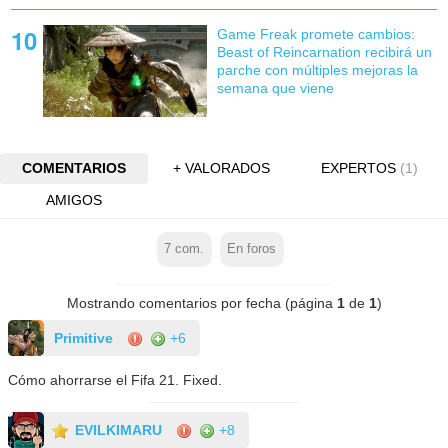
Game Freak promete cambios:
Beast of Reincarnation recibirá un
parche con múltiples mejoras la
semana que viene
COMENTARIOS
+ VALORADOS
EXPERTOS
(1)
AMIGOS
7
com.
En foros
Mostrando comentarios por fecha (página
1
de
1
)
Primitive
+6
Cómo ahorrarse el Fifa 21. Fixed.
EVILKIMARU
+8