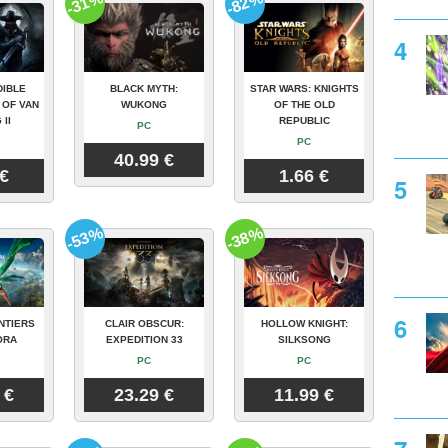
-31%
-82%
DIBLE
BLACK MYTH:
STAR WARS: KNIGHTS
 OF VAN
WUKONG
OF THE OLD
 II
REPUBLIC
PC
PC
40.99 €
 €
1.66 €
-53%
-38%
NTIERS
CLAIR OBSCUR:
HOLLOW KNIGHT:
ORA
EXPEDITION 33
SILKSONG
PC
PC
 €
23.29 €
11.99 €