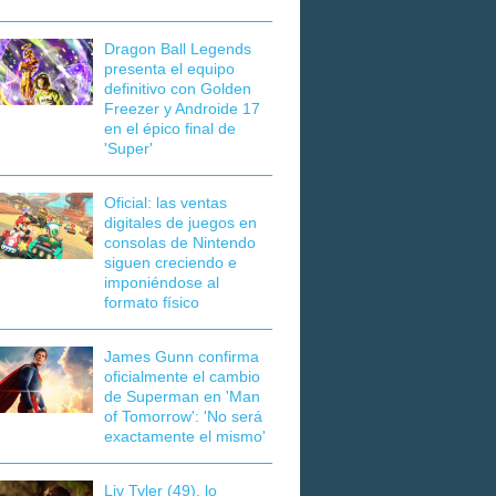
Dragon Ball Legends
presenta el equipo
definitivo con Golden
Freezer y Androide 17
en el épico final de
'Super'
Oficial: las ventas
digitales de juegos en
consolas de Nintendo
siguen creciendo e
imponiéndose al
formato físico
James Gunn confirma
oficialmente el cambio
de Superman en 'Man
of Tomorrow': 'No será
exactamente el mismo'
Liv Tyler (49), lo