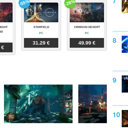
-55%
-28%
IGHT:
STARFIELD
CRIMSON DESERT
NG
PC
PC
31.29 €
49.99 €
 €