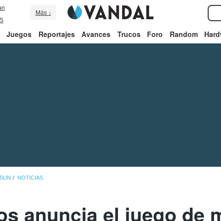
an
Más ↓
5
Juegos
Reportajes
Avances
Trucos
Foro
Random
Hard
 SUN
NOTICIAS
os anuncia el juego de