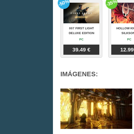
-50%
-35%
007 FIRST LIGHT
HOLLOW KN
DELUXE EDITION
SILKSO
PC
PC
39.49 €
12.99
IMÁGENES: