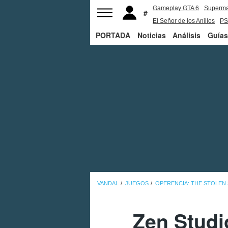
Gameplay GTA 6
Superm
El Señor de los Anillos
PS
PORTADA
Noticias
Análisis
Guías
VANDAL
JUEGOS
OPERENCIA: THE STOLEN
Zen Studi