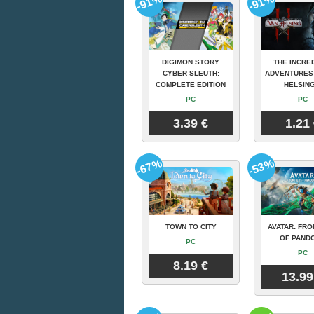
-91%
-91%
DIGIMON STORY
THE INCRE
CYBER SLEUTH:
ADVENTURES
COMPLETE EDITION
HELSING
PC
PC
3.39 €
1.21
-67%
-53%
TOWN TO CITY
AVATAR: FRO
OF PAND
PC
PC
8.19 €
13.99