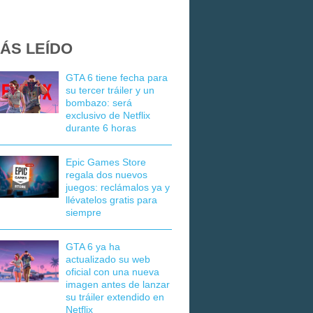
ÁS LEÍDO
GTA 6 tiene fecha para
su tercer tráiler y un
bombazo: será
exclusivo de Netflix
durante 6 horas
Epic Games Store
regala dos nuevos
juegos: reclámalos ya y
llévatelos gratis para
siempre
GTA 6 ya ha
actualizado su web
oficial con una nueva
imagen antes de lanzar
su tráiler extendido en
Netflix