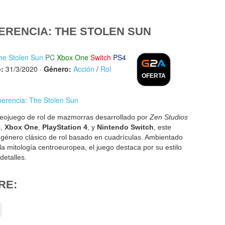
ERENCIA: THE STOLEN SUN
he Stolen Sun
PC
Xbox One
Switch
PS4
:
31/3/2020
·
Género:
Acción
/
Rol
OFERTA
perencia: The Stolen Sun
eojuego de rol de mazmorras desarrollado por
Zen Studios
C
,
Xbox One
,
PlayStation 4
, y
Nintendo Switch
, este
 género clásico de rol basado en cuadrículas. Ambientado
a mitología centroeuropea, el juego destaca por su estilo
 detalles.
RE: