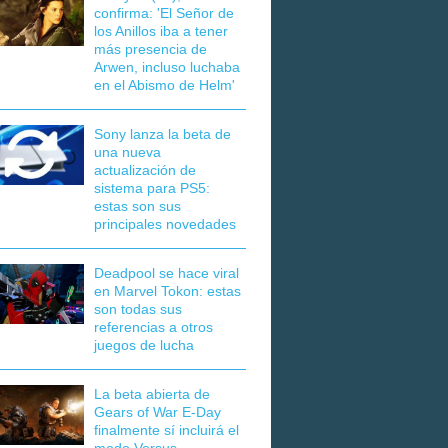
confirma: 'El Señor de
los Anillos iba a tener
más presencia de
Arwen, incluso luchaba
en el Abismo de Helm'
Sony lanza la beta de
una nueva
actualización de
sistema para PS5:
estas son sus
principales novedades
Deadpool se hace viral
en Marvel Tokon: estas
son todas sus
referencias a otros
juegos de lucha
La beta abierta de
Gears of War E-Day
finalmente sí incluirá el