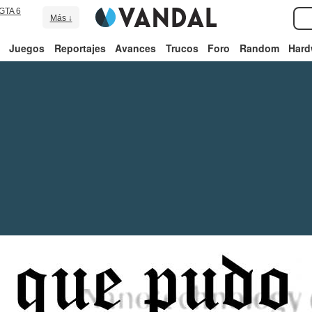
GTA 6
Más ↓
Juegos
Reportajes
Avances
Trucos
Foro
Random
Hard