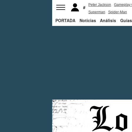
Peter Jackson
Gameplay 
Superman
Spider-Man
PORTADA
Noticias
Análisis
Guías