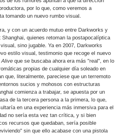
os de los rumores apuntan a que la dirección
a productora, por lo que, como veremos a
nta tomando un nuevo rumbo visual.
ra, y con un acuerdo mutuo entre Darkworks y
ft Shanghai, quienes retoman la postapocalíptica
 visual, sino jugable. Ya en 2007, Darkworks
vo estilo visual, testimonio que recoge el nuevo
 Alive
que se buscaba ahora era más "real", en lo
romáticas propias de cualquier día soleado en
n que, literalmente, pareciese que un terremoto
entornos sucios y mohosos con estructuras
nghai comienza a trabajar, se apuesta por un
asa de la tercera persona a la primera, lo que,
sultaría en una experiencia más inmersiva para el
ad no sería esta vez tan crítica, y si bien
cos recursos que quedaban, sería posible
viviendo" sin que ello acabase con una pistola