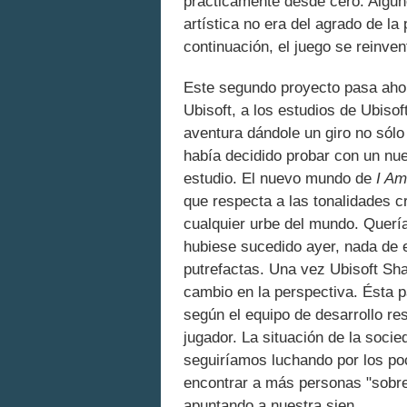
prácticamente desde cero. Algun
artística no era del agrado de l
continuación, el juego se reinve
Este segundo proyecto pasa aho
Ubisoft, a los estudios de Ubiso
aventura dándole un giro no sólo
había decidido probar con un nue
estudio. El nuevo mundo de
I Am
que respecta a las tonalidades c
cualquier urbe del mundo. Quería
hubiese sucedido ayer, nada de 
putrefactas. Una vez Ubisoft Sha
cambio en la perspectiva. Ésta p
según el equipo de desarrollo re
jugador. La situación de la socied
seguiríamos luchando por los po
encontrar a más personas "sobre
apuntando a nuestra sien.