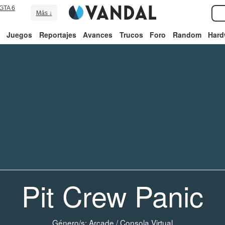
GTA 6
Más ↓
Juegos
Reportajes
Avances
Trucos
Foro
Random
Hard
Pit Crew Panic
Género/s:
Arcade
/
Consola Virtual