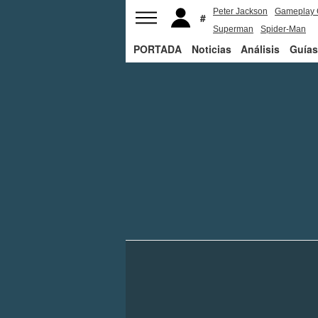
Peter Jackson
Gameplay 
Superman
Spider-Man
PORTADA
Noticias
Análisis
Guías