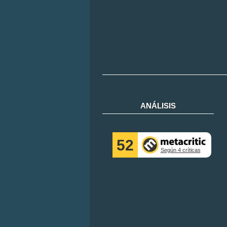
ANÁLISIS
52
Según 4 críticas