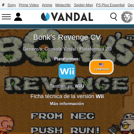
Sony
Prime Video
Anime
Metacritic
Spider-Man
PS Plus Essential
Geo
Bonk's Revenge CV
Género/s:
Consola Virtual
/
Plataformas 2D
Plataformas:
COMPRAR
También en:
WiiU
Ficha técnica de la versión
Wii
Más información