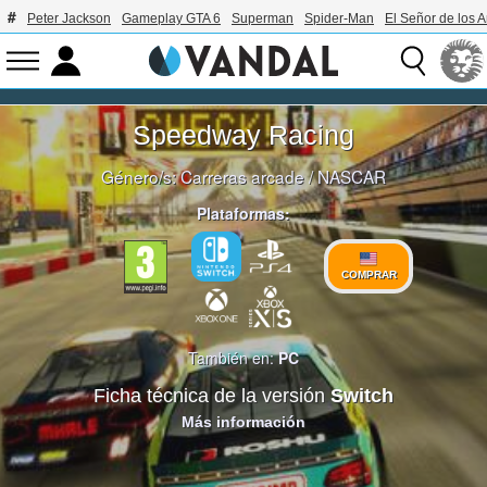
Peter Jackson
Gameplay GTA 6
Superman
Spider-Man
El Señor de los A
Speedway Racing
Género/s:
Carreras arcade
/
NASCAR
Plataformas:
COMPRAR
También en:
PC
Ficha técnica de la versión
Switch
Más información