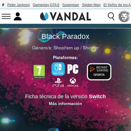
Peter Jackson
Gameplay GTA 6
Superman
Spider-Man
El Señor de los A
Black Paradox
Género/s:
Shoot'em up
/
Shooter
Plataformas:
OFERTA
Ficha técnica de la versión
Switch
Más información