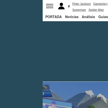
Peter Jackson
Gameplay 
Superman
Spider-Man
PORTADA
Noticias
Análisis
Guías