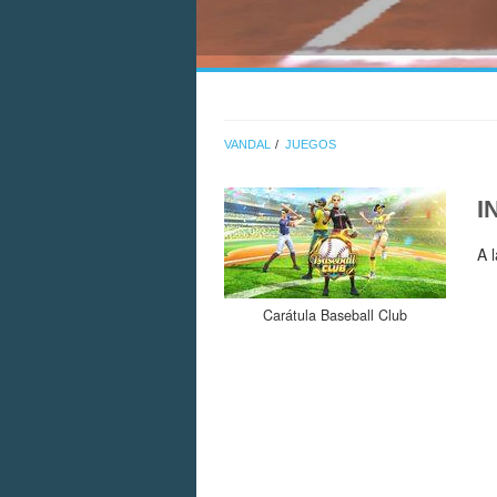
VANDAL
JUEGOS
I
A 
Carátula Baseball Club