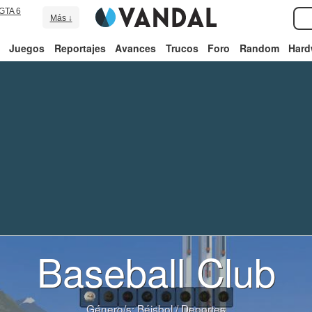
GTA 6
Más ↓
Juegos
Reportajes
Avances
Trucos
Foro
Random
Hard
Baseball Club
Género/s:
Béisbol
/
Deportes