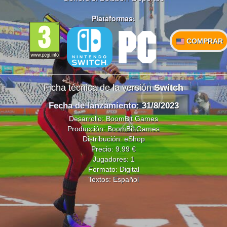
Plataformas:
COMPRAR
Ficha técnica de la versión
Switch
Fecha de lanzamiento
: 31/8/2023
Desarrollo: BoomBit Games
Producción: BoomBit Games
Distribución:
eShop
Precio: 9.99 €
Jugadores: 1
Formato: Digital
Textos: Español