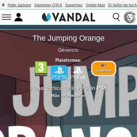
Peter Jackson
Gameplay GTA 6
Superman
Spider-Man
El Señor de los A
The Jumping Orange
Género/s:
Plataformas:
COMPRAR
Ficha técnica de la versión
PS5
Más información