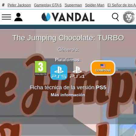
Peter Jackson
Gameplay GTA 6
Superman
Spider-Man
El Señor de los A
The Jumping Chocolate: TURBO
Género/s:
Plataformas:
COMPRAR
Ficha técnica de la versión
PS5
Más información