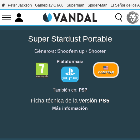
Peter Jackson
Gameplay GTA 6
Superman
Spider-Man
El Señor de los A
Super Stardust Portable
Género/s:
Shoot'em up
/
Shooter
Plataformas:
COMPRAR
También en:
PSP
Ficha técnica de la versión
PS5
Más información