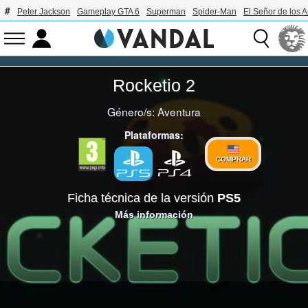
Peter Jackson
Gameplay GTA 6
Superman
Spider-Man
El Señor de los A
Rocketio 2
Género/s:
Aventura
Plataformas:
COMPRAR
Ficha técnica de la versión
PS5
Más información