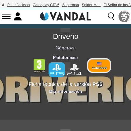
Peter Jackson
Gameplay GTA 6
Superman
Spider-Man
El Señor de los A
Driverio
Género/s:
Plataformas:
COMPRAR
Ficha técnica de la versión
PS5
Más información