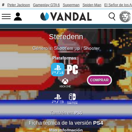
Peter Jackson
Gameplay GTA 6
Superman
Spider-Man
El Señor de los A
Steredenn
Género/s:
Shoot'em up
/
Shooter
Plataformas:
COMPRAR
También en:
PS5
Ficha técnica de la versión
PS4
Más información