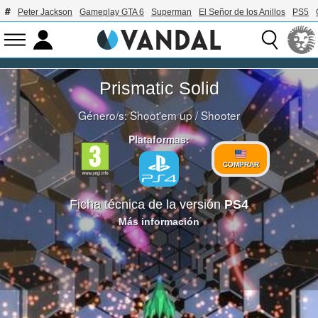
Peter Jackson
Gameplay GTA 6
Superman
El Señor de los Anillos
PS5
Prismatic Solid
Género/s:
Shoot'em up
/
Shooter
Plataformas:
COMPRAR
Ficha técnica de la versión
PS4
Más información