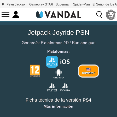
Peter Jackson
Gameplay GTA 6
Superman
Spider-Man
El Señor de los A
Jetpack Joyride PSN
Género/s:
Plataformas 2D
/
Run and gun
Plataformas:
COMPRAR
Ficha técnica de la versión
PS4
Más información