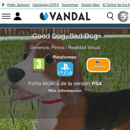
Peter Jackson
Gameplay GTA 6
Superman
Spider-Man
El Señor de los A
Good Dog, Bad Dog
Género/s:
Perros
/
Realidad Virtual
Plataformas:
COMPRAR
Ficha técnica de la versión
PS4
Más información