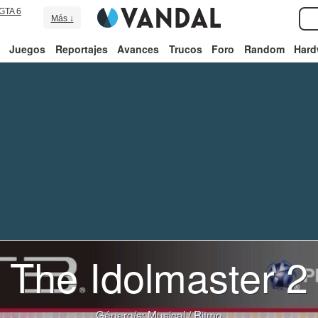
GTA 6
Más ↓
Juegos
Reportajes
Avances
Trucos
Foro
Random
Hard
The Idolmaster 2
Género/s:
Musical
/
Ritmo