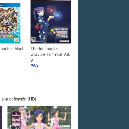
master: Must
The Idolmaster:
Gravure For You! Vol.
9
PS3
alta definición (HD).