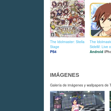
The Idolmaster: Stella
The Idolmast
Stage
SideM: Live 
PS4
Android
iPh
IMÁGENES
Galería de imágenes y wallpapers de T