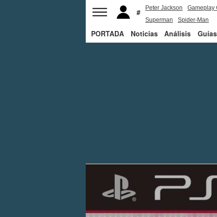
Peter Jackson
Gameplay 
Superman
Spider-Man
PORTADA
Noticias
Análisis
Guías