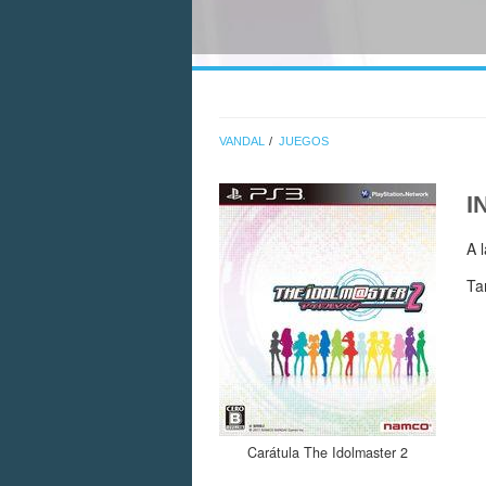
VANDAL
JUEGOS
I
A 
Ta
Carátula The Idolmaster 2