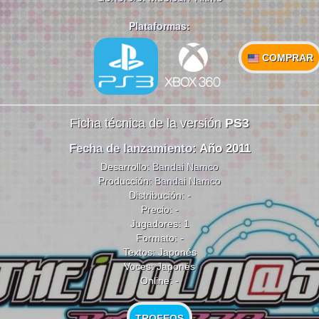
Plataformas:
COMPRAR
Ficha técnica de la versión
PS3
Fecha de lanzamiento
: Año 2011
Desarrollo:
Bandai Namco
Producción:
Bandai Namco
Distribución: -
Precio: -
Jugadores: 1
Formato: -
Textos: Japonés
Voces: Japonés
Online: -
TROFEOS