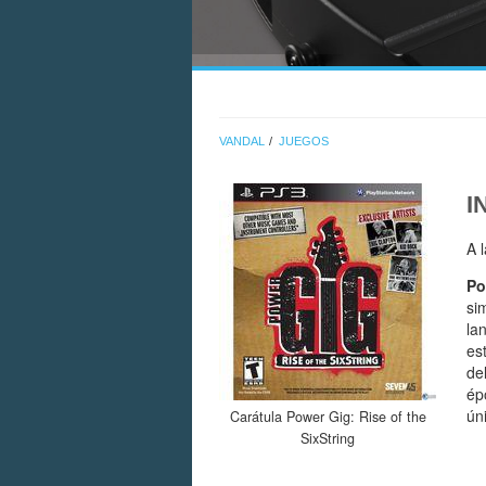
VANDAL
JUEGOS
I
A 
Po
si
la
es
de
ép
ún
Carátula Power Gig: Rise of the
SixString