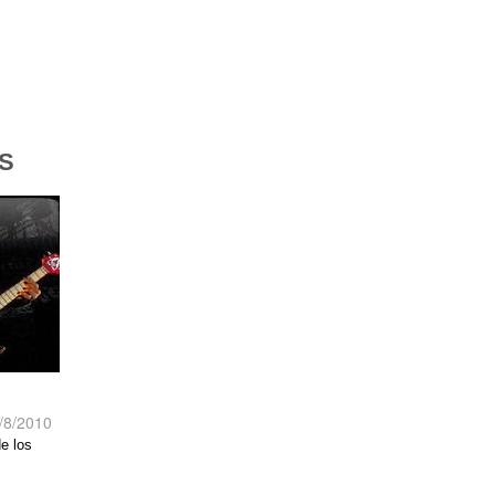
S
/8/2010
e los