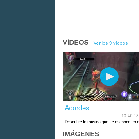
VÍDEOS
Ver los 9 vídeos
Acordes
10:40 13
Descubre la música que se esconde en 
videojuego.
IMÁGENES