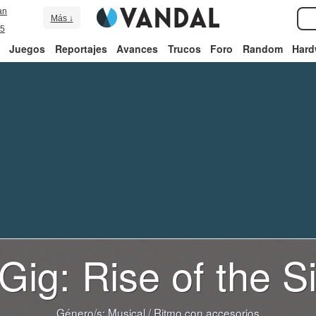
an
Más ↓
5
Juegos
Reportajes
Avances
Trucos
Foro
Random
Hard
ig: Rise of the S
Género/s:
Musical
/
Ritmo con accesorios