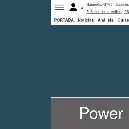
Gameplay GTA 6
Superm
El Señor de los Anillos
PS
PORTADA
Noticias
Análisis
Guías
Power G