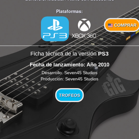
Plataformas:
COMPRAR
Ficha técnica de la versión
PS3
Fecha de lanzamiento: Año 2010
Desarrollo: Seven45 Studios
Producción: Seven45 Studios
TROFEOS