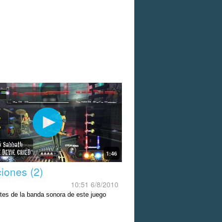
1:46
iones (2)
10:51 6/8/2010
tes de la banda sonora de este juego
.