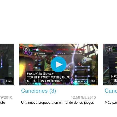
1:53
1:43
Canciones (3)
Canc
/9/2010
12:58 9/8/2010
este
Una nueva propuesta en el mundo de los juegos
Más par
musicales.
musical