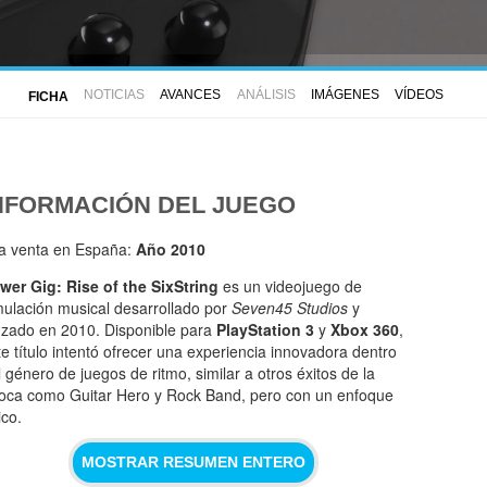
NOTICIAS
AVANCES
ANÁLISIS
IMÁGENES
VÍDEOS
FICHA
NFORMACIÓN DEL JUEGO
la venta en España:
Año 2010
wer Gig: Rise of the SixString
es un videojuego de
mulación musical desarrollado por
Seven45 Studios
y
nzado en 2010. Disponible para
PlayStation 3
y
Xbox 360
,
te título intentó ofrecer una experiencia innovadora dentro
l género de juegos de ritmo, similar a otros éxitos de la
oca como Guitar Hero y Rock Band, pero con un enfoque
ico.
MOSTRAR RESUMEN ENTERO