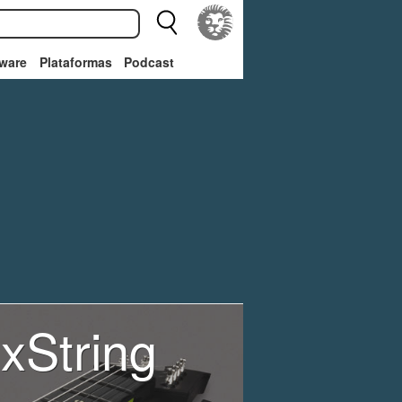
ware
Plataformas
Podcast
ixString