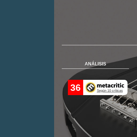
ANÁLISIS
36
Según 10 críticas