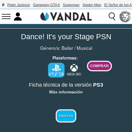
Peter Jackson
Gameplay GTA 6
Superman
Spider-Man
El Señor de los A
Dance! It's your Stage PSN
Género/s:
Bailar
/
Musical
Plataformas:
COMPRAR
Ficha técnica de la versión
PS3
Más información
TROFEOS