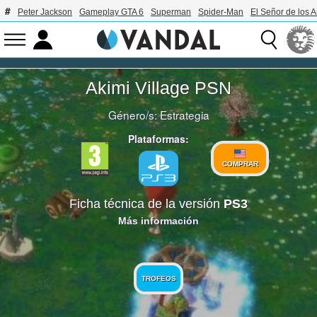
Peter Jackson
Gameplay GTA 6
Superman
Spider-Man
El Señor de los A
Akimi Village PSN
Género/s:
Estrategia
Plataformas:
COMPRAR
Ficha técnica de la versión
PS3
Más información
TROFEOS