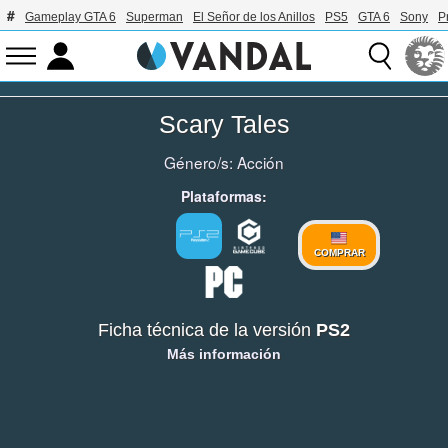
Gameplay GTA 6
Superman
El Señor de los Anillos
PS5
GTA 6
Sony
P
Scary Tales
Género/s:
Acción
Plataformas:
COMPRAR
Ficha técnica de la versión
PS2
Más información