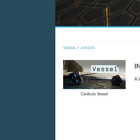
VANDAL
JUEGOS
I
A 
Carátula Vessel