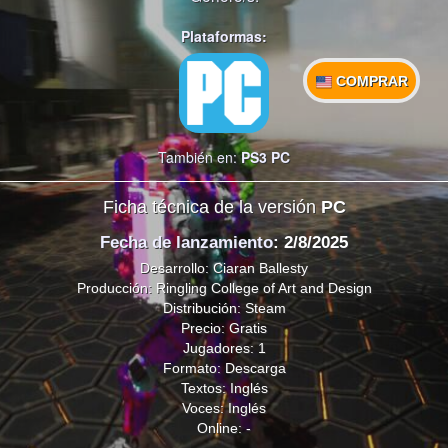
Plataformas:
COMPRAR
También en:
PS3
PC
Ficha técnica de la versión
PC
Fecha de lanzamiento
: 2/8/2025
Desarrollo: Ciaran Ballesty
Producción: Ringling College of Art and Design
Distribución: Steam
Precio: Gratis
Jugadores: 1
Formato: Descarga
Textos: Inglés
Voces: Inglés
Online: -