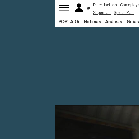
Peter Jackson
Gameplay 
Superman
Spider-Man
PORTADA
Noticias
Análisis
Guías