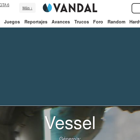
GTA 6
Más ↓
Juegos
Reportajes
Avances
Trucos
Foro
Random
Hard
Vessel
Género/s: