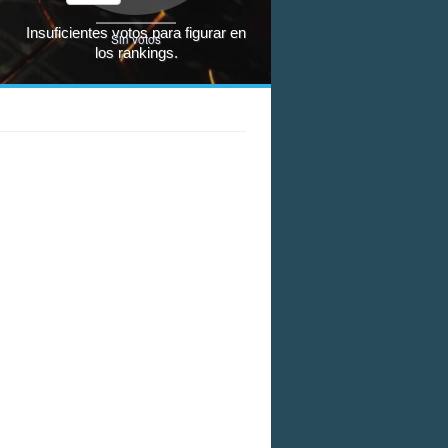
Insuficientes votos para figurar en
Sin votos
los rankings.