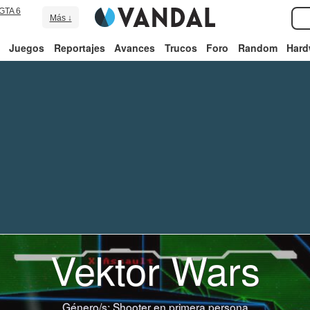
GTA 6
Más ↓
Juegos
Reportajes
Avances
Trucos
Foro
Random
Hard
Vektor Wars
Género/s:
Shooter en primera persona