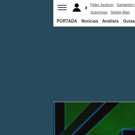
Peter Jackson
Gameplay 
Superman
Spider-Man
PORTADA
Noticias
Análisis
Guías