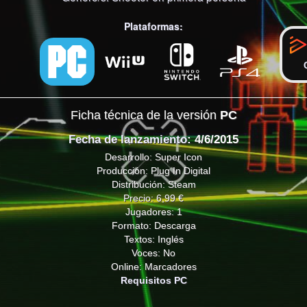
Plataformas:
Ficha técnica de la versión
PC
Fecha de lanzamiento
: 4/6/2015
Desarrollo: Super Icon
Producción: Plug In Digital
Distribución: Steam
Precio: 6,99 €
Jugadores: 1
Formato: Descarga
Textos: Inglés
Voces: No
Online: Marcadores
Requisitos PC