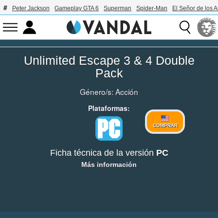
Peter Jackson
Gameplay GTA 6
Superman
Spider-Man
El Señor de los A
Unlimited Escape 3 & 4 Double
Pack
Género/s:
Acción
Plataformas:
COMPRAR
Ficha técnica de la versión
PC
Más información