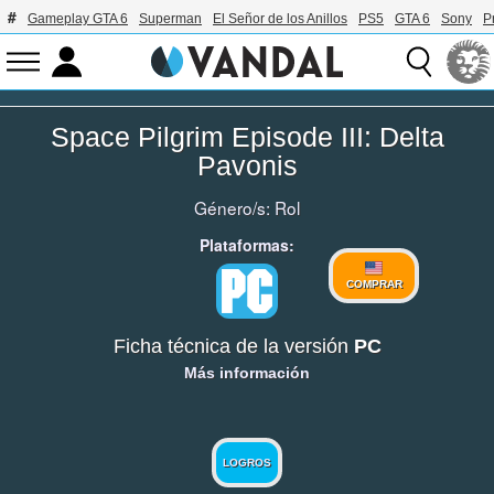
Gameplay GTA 6
Superman
El Señor de los Anillos
PS5
GTA 6
Sony
P
Space Pilgrim Episode III: Delta
Pavonis
Género/s:
Rol
Plataformas:
COMPRAR
Ficha técnica de la versión
PC
Más información
LOGROS