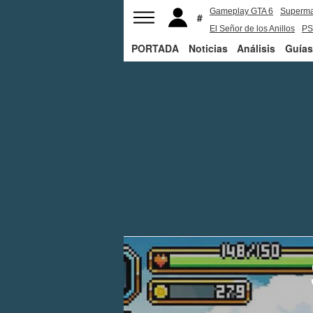
Gameplay GTA 6
Superm
El Señor de los Anillos
PS
PORTADA
Noticias
Análisis
Guías