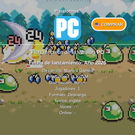
Plataformas:
COMPRAR
Ficha técnica de la versión
PC
Fecha de lanzamiento
: Año 2026
Desarrollo: Maroru Games
Producción: PLAYISM
Distribución: Steam
Jugadores: 1
Formato: Descarga
Textos: Inglés
Voces: -
Online: -