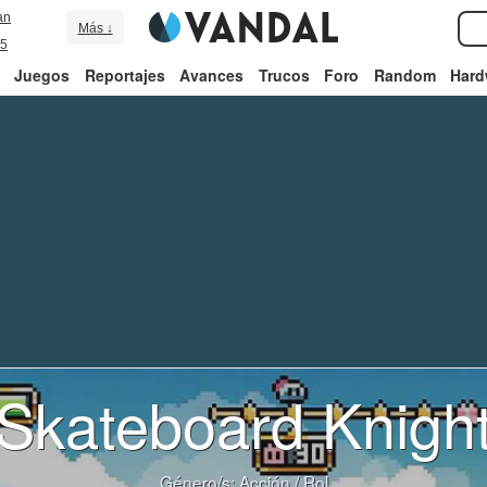
an
Más ↓
5
Juegos
Reportajes
Avances
Trucos
Foro
Random
Hard
Skateboard Knigh
Género/s:
Acción
/
Rol