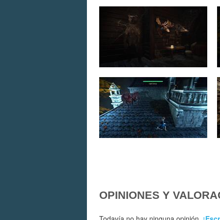
OPINIONES Y VALORA
Todavía no hay ninguna opinión.
¡Escr