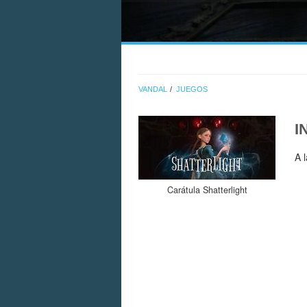
VANDAL
JUEGOS
I
A 
Carátula Shatterlight