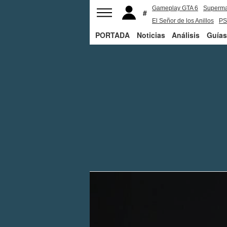
Gameplay GTA 6
Superm
El Señor de los Anillos
PS
PORTADA
Noticias
Análisis
Guías