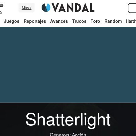
an
Más ↓
5
Juegos
Reportajes
Avances
Trucos
Foro
Random
Hard
Shatterlight
Género/s:
Acción