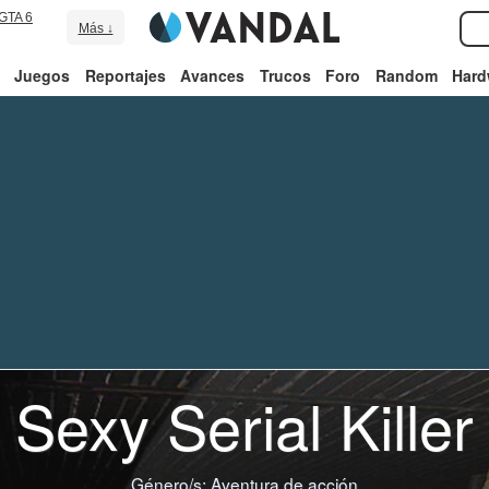
GTA 6
Más ↓
Juegos
Reportajes
Avances
Trucos
Foro
Random
Hard
Sexy Serial Killer
Género/s:
Aventura de acción