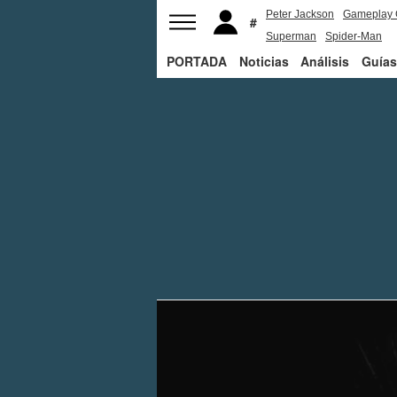
Peter Jackson
Gameplay 
Superman
Spider-Man
PORTADA
Noticias
Análisis
Guías