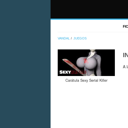
FI
VANDAL
JUEGOS
I
A 
Carátula Sexy Serial Killer