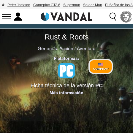
Peter Jackson
Gameplay GTA 6
Superman
Spider-Man
El Señor de los A
Rust & Roots
Género/s:
Acción
/
Aventura
Plataformas:
COMPRAR
Ficha técnica de la versión
PC
Más información