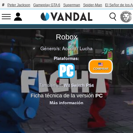
Peter Jackson
Gameplay GTA 6
Superman
Spider-Man
El Señor de los A
Robox
Género/s:
Acción
/
Lucha
Plataformas:
COMPRAR
También en:
WII
Switch
PS4
Ficha técnica de la versión
PC
Más información