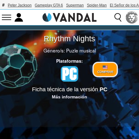
Peter Jackson
Gameplay GTA 6
Superman
Spider-Man
El Señor de los A
Rhythm Nights
Género/s:
Puzle musical
Plataformas:
COMPRAR
Ficha técnica de la versión
PC
Más información