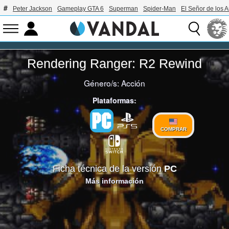
Peter Jackson
Gameplay GTA 6
Superman
Spider-Man
El Señor de los A
Rendering Ranger: R2 Rewind
Género/s:
Acción
Plataformas:
COMPRAR
Ficha técnica de la versión
PC
Más información