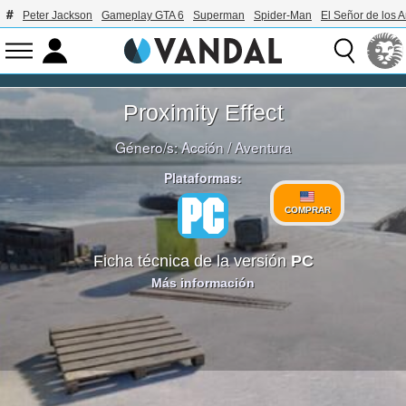
Peter Jackson
Gameplay GTA 6
Superman
Spider-Man
El Señor de los A
Proximity Effect
Género/s:
Acción
/
Aventura
Plataformas:
COMPRAR
Ficha técnica de la versión
PC
Más información