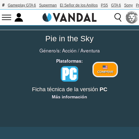
Gameplay GTA 6
Superman
El Señor de los Anillos
PS5
GTA 6
Sony
P
Pie in the Sky
Género/s:
Acción
/
Aventura
Plataformas:
COMPRAR
Ficha técnica de la versión
PC
Más información