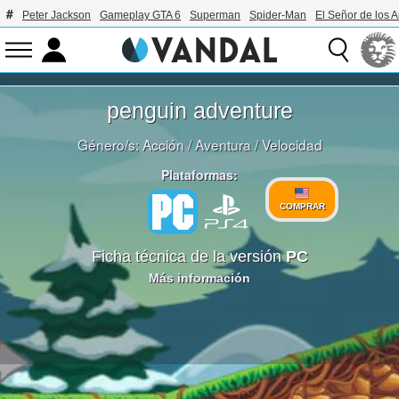
Peter Jackson
Gameplay GTA 6
Superman
Spider-Man
El Señor de los A
penguin adventure
Género/s:
Acción
/
Aventura
/
Velocidad
Plataformas:
COMPRAR
Ficha técnica de la versión
PC
Más información