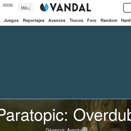
Anime
Más ↓
Juegos
Reportajes
Avances
Trucos
Foro
Random
Hard
Paratopic: Overdu
Género/s:
Aventura