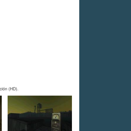
ción (HD).