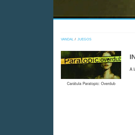
VANDAL
JUEGOS
I
A 
Carátula Paratopic: Overdub