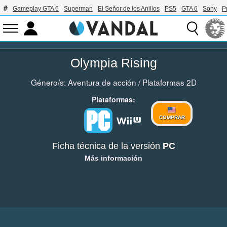
Gameplay GTA 6
Superman
El Señor de los Anillos
PS5
GTA 6
Sony
P
Olympia Rising
Género/s:
Aventura de acción
/
Plataformas 2D
Plataformas:
COMPRAR
Ficha técnica de la versión
PC
Más información