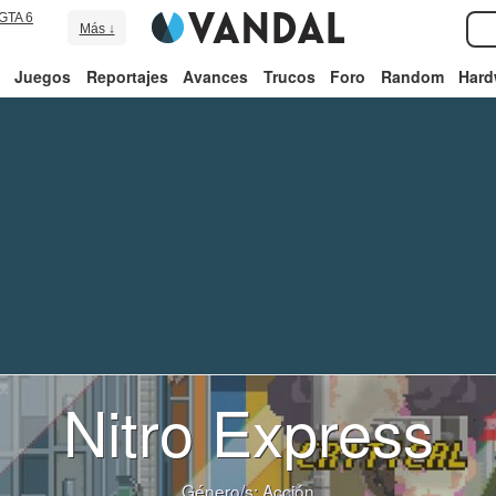
GTA 6
Más ↓
Juegos
Reportajes
Avances
Trucos
Foro
Random
Hard
Nitro Express
Género/s:
Acción