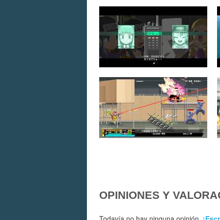
OPINIONES Y VALORA
Todavía no hay ninguna opinión.
¡Escr