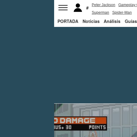
Peter Jackson
Gameplay 
Superman
Spider-Man
PORTADA
Noticias
Análisis
Guías