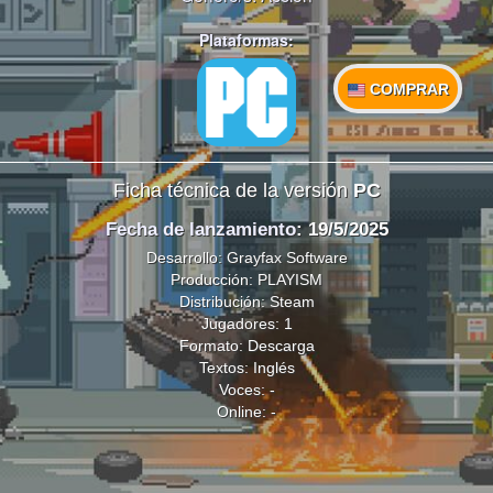
Plataformas:
COMPRAR
Ficha técnica de la versión
PC
Fecha de lanzamiento
: 19/5/2025
Desarrollo: Grayfax Software
Producción: PLAYISM
Distribución: Steam
Jugadores: 1
Formato: Descarga
Textos: Inglés
Voces: -
Online: -