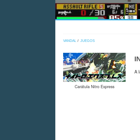
VANDAL
JUEGOS
I
A 
Carátula Nitro Express