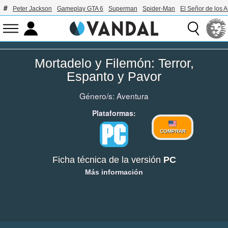
Peter Jackson
Gameplay GTA 6
Superman
Spider-Man
El Señor de los A
Mortadelo y Filemón: Terror,
Espanto y Pavor
Género/s:
Aventura
Plataformas:
COMPRAR
Ficha técnica de la versión
PC
Más información