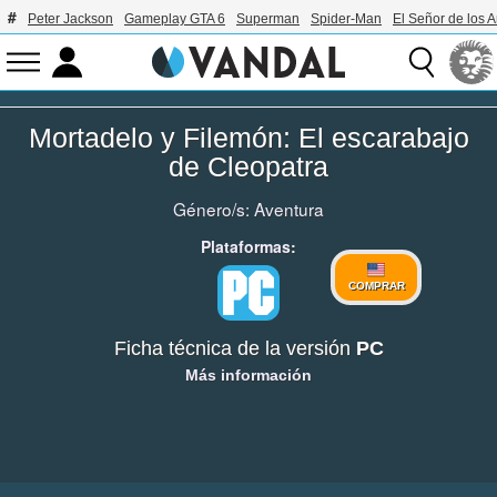
Peter Jackson
Gameplay GTA 6
Superman
Spider-Man
El Señor de los A
Mortadelo y Filemón: El escarabajo
de Cleopatra
Género/s:
Aventura
Plataformas:
COMPRAR
Ficha técnica de la versión
PC
Más información