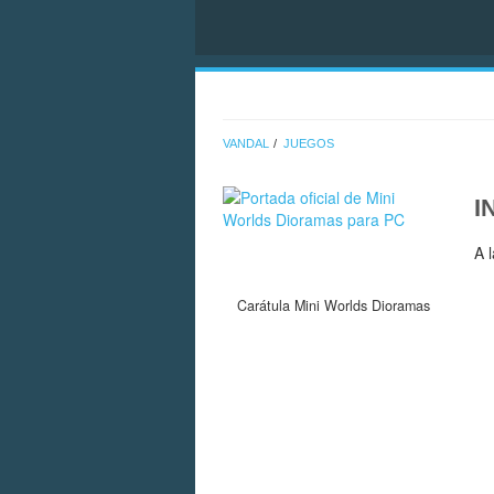
VANDAL
JUEGOS
I
A 
Carátula Mini Worlds Dioramas