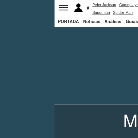
Peter Jackson
Gameplay 
Superman
Spider-Man
PORTADA
Noticias
Análisis
Guías
M