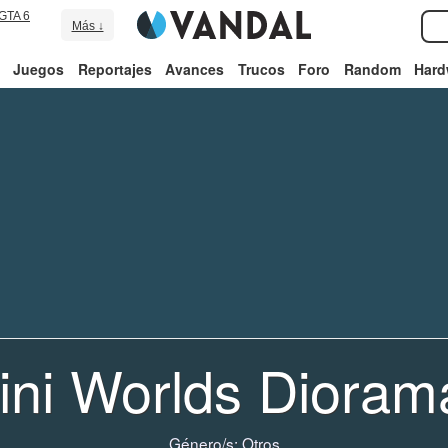
GTA 6
Más ↓
Juegos
Reportajes
Avances
Trucos
Foro
Random
Hard
ini Worlds Dioram
Género/s:
Otros