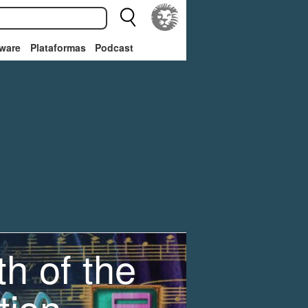
ware
Plataformas
Podcast
h of the
tion