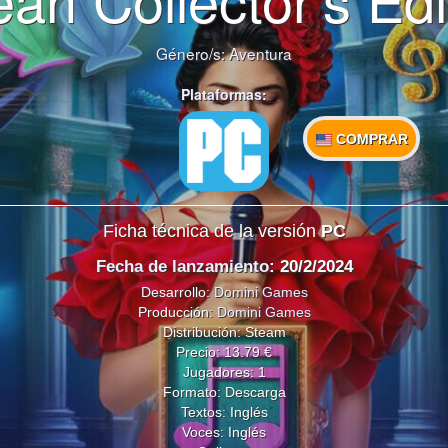
Género/s:
Aventura
Plataformas:
COMPRAR
Ficha técnica de la versión
PC
Fecha de lanzamiento
: 20/2/2024
Desarrollo:
Domini Games
Producción:
Domini Games
Distribución: Steam
Precio: 13.79 €
Jugadores: 1
Formato: Descarga
Textos: Inglés
Voces: Inglés