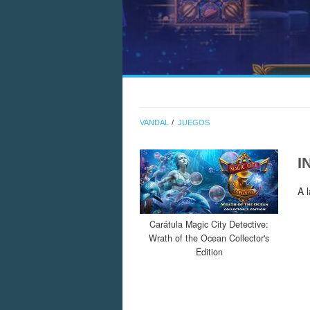
VANDAL
JUEGOS
I
A 
Carátula Magic City Detective:
Wrath of the Ocean Collector's
Edition