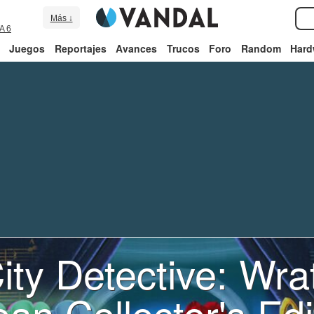
Más ↓
A 6
Juegos
Reportajes
Avances
Trucos
Foro
Random
Hard
ity Detective: Wrat
an Collector's Edi