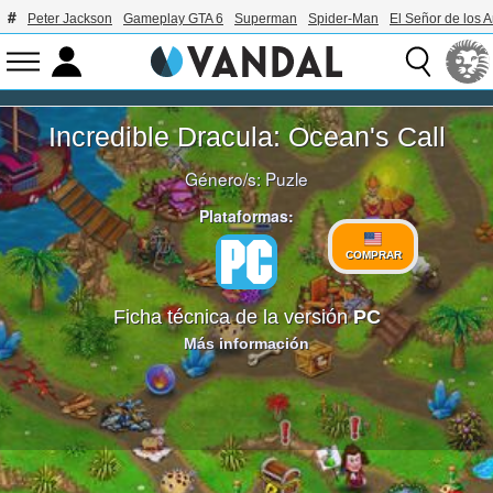
Peter Jackson
Gameplay GTA 6
Superman
Spider-Man
El Señor de los A
Incredible Dracula: Ocean's Call
Género/s:
Puzle
Plataformas:
COMPRAR
Ficha técnica de la versión
PC
Más información